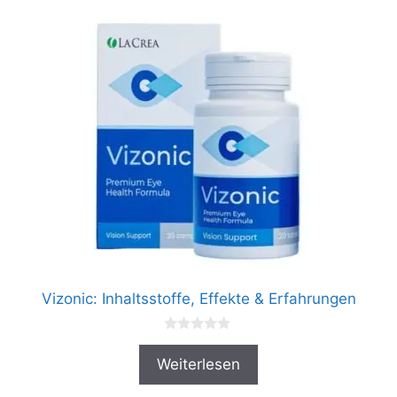
Vizonic: Inhaltsstoffe, Effekte & Erfahrungen
0
v
Weiterlesen
o
n
5