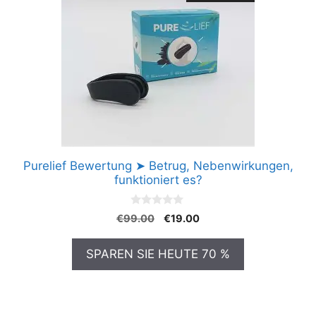
Purelief Bewertung ➤ Betrug, Nebenwirkungen,
funktioniert es?
0
Ursprünglicher
Aktueller
€
99.00
€
19.00
v
Preis
Preis
o
n
war:
ist:
SPAREN SIE HEUTE 70 %
5
€99.00
€19.00.