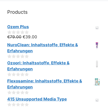
Products
Ozem Plus
Ursprünglicher
Aktueller
€
79.00
€
39.00
0
v
Preis
Preis
NuroClean: Inhaltsstoffe, Effekte &
o
war:
ist:
n
Erfahrungen
€79.00
€39.00.
5
0
Ozoori: Inhaltsstoffe, Effekte &
v
Erfahrungen
o
n
5
0
Flexosamine: Inhaltsstoffe, Effekte &
v
Erfahrungen
o
n
5
0
415 Unsupported Media Type
v
o