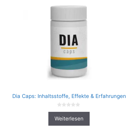
Dia Caps: Inhaltsstoffe, Effekte & Erfahrungen
0
v
Weiterlesen
o
n
5