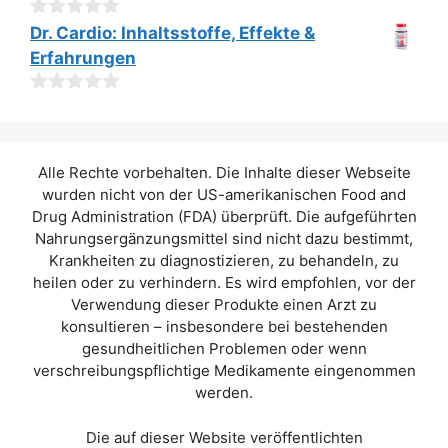
n
5
0
Dr. Cardio: Inhaltsstoffe, Effekte &
v
Erfahrungen
o
n
5
0
v
o
n
Alle Rechte vorbehalten. Die Inhalte dieser Webseite
5
wurden nicht von der US-amerikanischen Food and
Drug Administration (FDA) überprüft. Die aufgeführten
Nahrungsergänzungsmittel sind nicht dazu bestimmt,
Krankheiten zu diagnostizieren, zu behandeln, zu
heilen oder zu verhindern. Es wird empfohlen, vor der
Verwendung dieser Produkte einen Arzt zu
konsultieren – insbesondere bei bestehenden
gesundheitlichen Problemen oder wenn
verschreibungspflichtige Medikamente eingenommen
werden.
Die auf dieser Website veröffentlichten