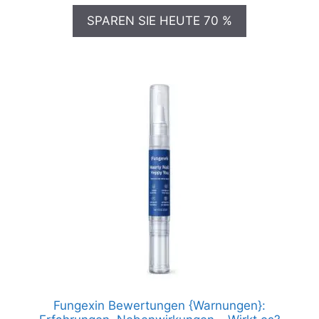
o
n
war:
ist:
SPAREN SIE HEUTE 70 %
5
€99.00
€19.00.
Fungexin Bewertungen {Warnungen}: