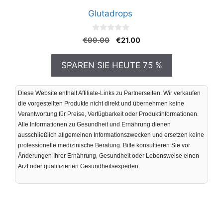
Glutadrops
0
Ursprünglicher
Aktueller
€
99.00
€
21.00
v
Preis
Preis
o
n
war:
ist:
SPAREN SIE HEUTE 75 %
5
€99.00
€21.00.
Diese Website enthält Affiliate-Links zu Partnerseiten. Wir verkaufen
die vorgestellten Produkte nicht direkt und übernehmen keine
Verantwortung für Preise, Verfügbarkeit oder Produktinformationen.
Alle Informationen zu Gesundheit und Ernährung dienen
ausschließlich allgemeinen Informationszwecken und ersetzen keine
professionelle medizinische Beratung. Bitte konsultieren Sie vor
Änderungen Ihrer Ernährung, Gesundheit oder Lebensweise einen
Arzt oder qualifizierten Gesundheitsexperten.