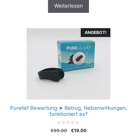
v
Weiterlesen
o
n
5
ANGEBOT!
Purelief Bewertung ➤ Betrug, Nebenwirkungen,
funktioniert es?
0
Ursprünglicher
Aktueller
€
99.00
€
19.00
v
Preis
Preis