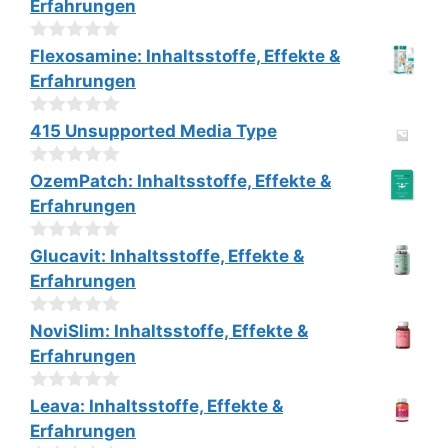
Erfahrungen
o
n
5
0
Flexosamine: Inhaltsstoffe, Effekte &
v
Erfahrungen
o
n
5
0
415 Unsupported Media Type
v
o
0
n
OzemPatch: Inhaltsstoffe, Effekte &
v
5
Erfahrungen
o
n
5
0
Glucavit: Inhaltsstoffe, Effekte &
v
Erfahrungen
o
n
5
0
NoviSlim: Inhaltsstoffe, Effekte &
v
Erfahrungen
o
n
5
0
Leava: Inhaltsstoffe, Effekte &
v
Erfahrungen
o