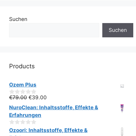
Suchen
Suchen
Products
Ozem Plus
Ursprünglicher
Aktueller
€
79.00
€
39.00
0
v
Preis
Preis
NuroClean: Inhaltsstoffe, Effekte &
o
war:
ist:
n
Erfahrungen
€79.00
€39.00.
5
0
Ozoori: Inhaltsstoffe, Effekte &
v