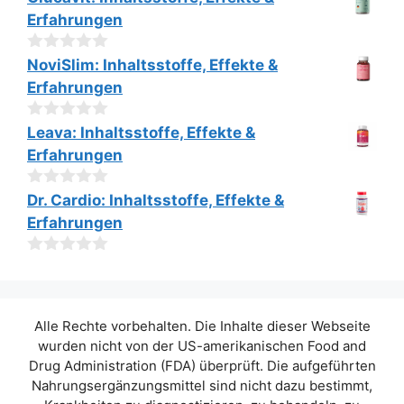
v
Erfahrungen
o
n
5
0
NoviSlim: Inhaltsstoffe, Effekte &
v
Erfahrungen
o
n
5
0
Leava: Inhaltsstoffe, Effekte &
v
Erfahrungen
o
n
5
0
Dr. Cardio: Inhaltsstoffe, Effekte &
v
Erfahrungen
o
n
5
0
v
o
n
Alle Rechte vorbehalten. Die Inhalte dieser Webseite
5
wurden nicht von der US-amerikanischen Food and
Drug Administration (FDA) überprüft. Die aufgeführten
Nahrungsergänzungsmittel sind nicht dazu bestimmt,