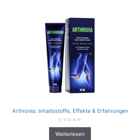
Arthrovia: Inhaltsstoffe, Effekte & Erfahrungen
0
v
Weiterlesen
o
n