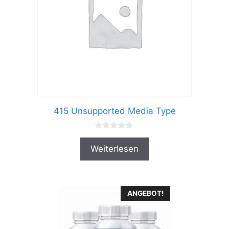
415 Unsupported Media Type
0
v
Weiterlesen
o
n
5
ANGEBOT!