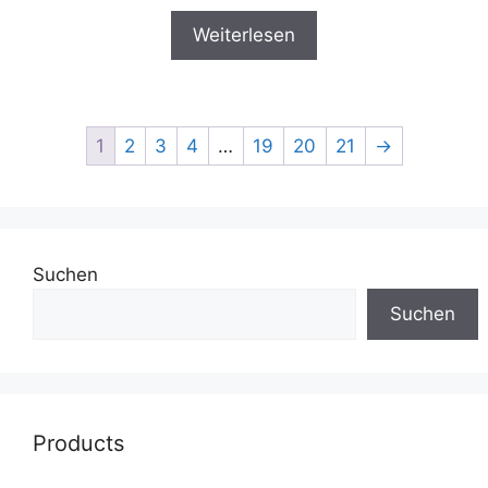
0
v
Weiterlesen
o
n
5
1
2
3
4
…
19
20
21
→
Suchen
Suchen
Products