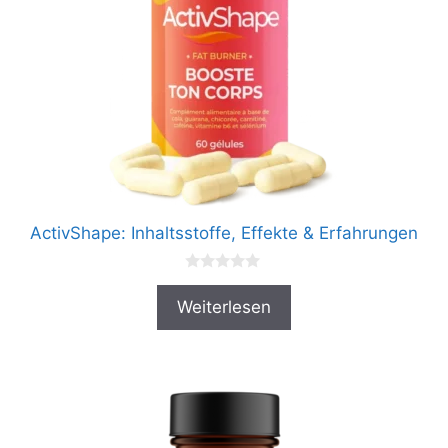
ActivShape: Inhaltsstoffe, Effekte & Erfahrungen
0
v
Weiterlesen
o
n
5