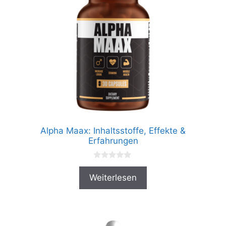
Alpha Maax: Inhaltsstoffe, Effekte &
Erfahrungen
0
v
Weiterlesen
o
n
5