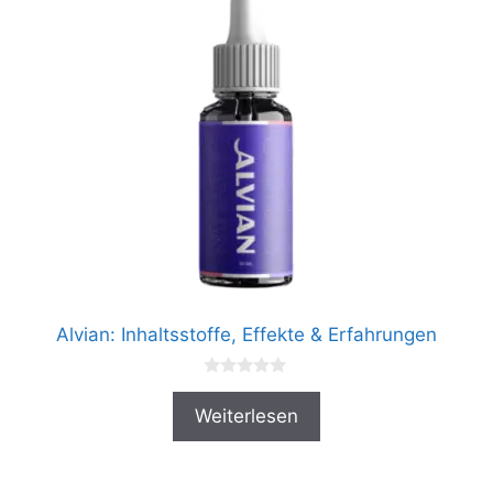
Alvian: Inhaltsstoffe, Effekte & Erfahrungen
0
v
Weiterlesen
o
n
5