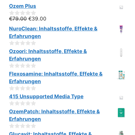
Ozem Plus
Ursprünglicher
Aktueller
€
79.00
€
39.00
0
v
Preis
Preis
NuroClean: Inhaltsstoffe, Effekte &
o
war:
ist:
n
Erfahrungen
€79.00
€39.00.
5
0
Ozoori: Inhaltsstoffe, Effekte &
v
Erfahrungen
o
n
5
0
Flexosamine: Inhaltsstoffe, Effekte &
v
Erfahrungen
o
n
5
0
415 Unsupported Media Type
v
o
0
n
OzemPatch: Inhaltsstoffe, Effekte &
v
5
Erfahrungen
o
n
5
0
Glucavit: Inhaltsstoffe, Effekte &