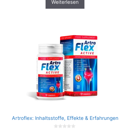
Weiterlesen
o
n
5
Artroflex: Inhaltsstoffe, Effekte & Erfahrungen