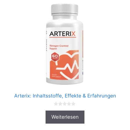
Arterix: Inhaltsstoffe, Effekte & Erfahrungen
0
v
Weiterlesen
o
n
5