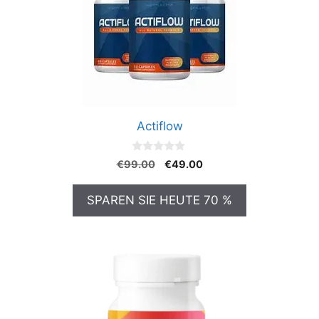
Actiflow
0
Ursprünglicher
Aktueller
€
99.00
€
49.00
v
Preis
Preis
o
n
war:
ist:
SPAREN SIE HEUTE 70 %
5
€99.00
€49.00.