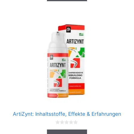
5
ArtiZynt: Inhaltsstoffe, Effekte & Erfahrungen
0
v