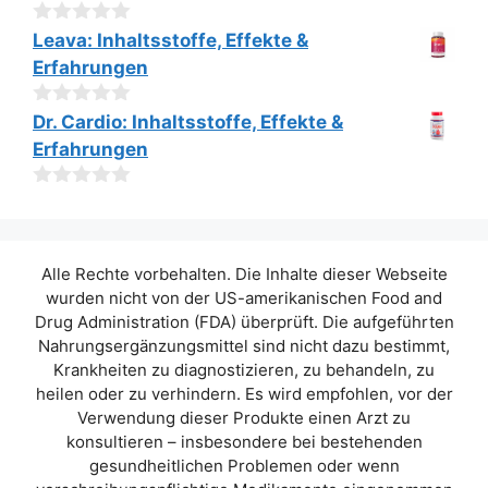
n
5
0
Leava: Inhaltsstoffe, Effekte &
v
Erfahrungen
o
n
5
0
Dr. Cardio: Inhaltsstoffe, Effekte &
v
Erfahrungen
o
n
5
0
v
o
n
Alle Rechte vorbehalten. Die Inhalte dieser Webseite
5
wurden nicht von der US-amerikanischen Food and
Drug Administration (FDA) überprüft. Die aufgeführten
Nahrungsergänzungsmittel sind nicht dazu bestimmt,
Krankheiten zu diagnostizieren, zu behandeln, zu
heilen oder zu verhindern. Es wird empfohlen, vor der
Verwendung dieser Produkte einen Arzt zu
konsultieren – insbesondere bei bestehenden
gesundheitlichen Problemen oder wenn