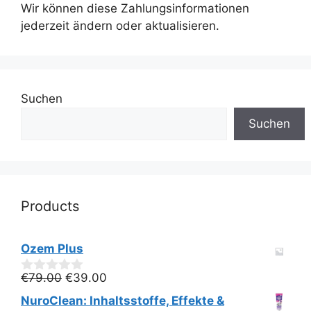
Wir können diese Zahlungsinformationen
jederzeit ändern oder aktualisieren.
Suchen
Suchen
Products
Ozem Plus
Ursprünglicher
Aktueller
€
79.00
€
39.00
0
v
Preis
Preis
NuroClean: Inhaltsstoffe, Effekte &
o