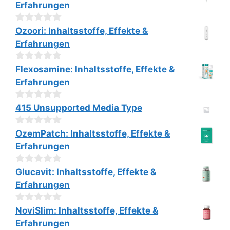
war:
ist:
n
Erfahrungen
€79.00
€39.00.
5
0
Ozoori: Inhaltsstoffe, Effekte &
v
Erfahrungen
o
n
5
0
Flexosamine: Inhaltsstoffe, Effekte &
v
Erfahrungen
o
n
5
0
415 Unsupported Media Type
v
o
0
n
OzemPatch: Inhaltsstoffe, Effekte &
v
5
Erfahrungen
o
n
5
0
Glucavit: Inhaltsstoffe, Effekte &
v
Erfahrungen
o
n
5
0
NoviSlim: Inhaltsstoffe, Effekte &
v
Erfahrungen
o