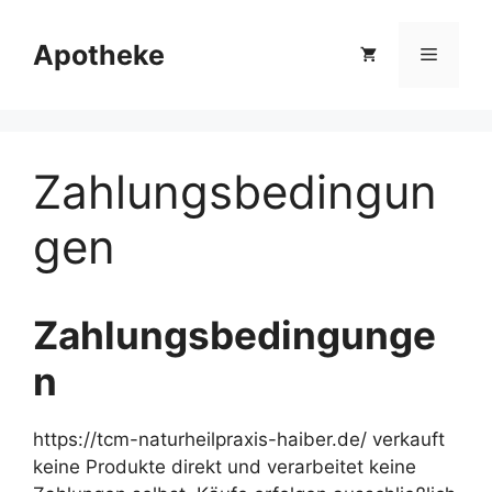
Zum
Inhalt
Apotheke
Menü
springen
Zahlungsbedingun
gen
Zahlungsbedingunge
n
https://tcm-naturheilpraxis-haiber.de/ verkauft
keine Produkte direkt und verarbeitet keine