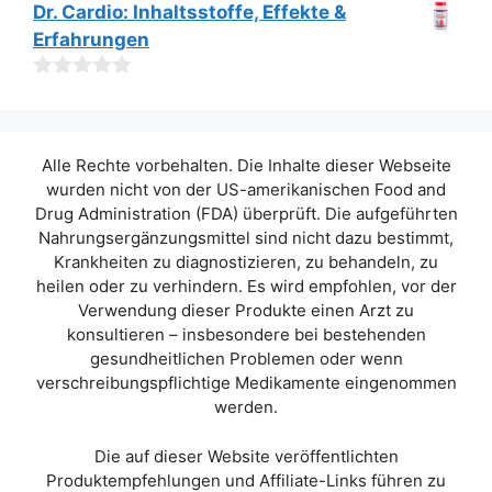
5
0
Dr. Cardio: Inhaltsstoffe, Effekte &
v
Erfahrungen
o
n
5
0
v
o
n
Alle Rechte vorbehalten. Die Inhalte dieser Webseite
5
wurden nicht von der US-amerikanischen Food and
Drug Administration (FDA) überprüft. Die aufgeführten
Nahrungsergänzungsmittel sind nicht dazu bestimmt,
Krankheiten zu diagnostizieren, zu behandeln, zu
heilen oder zu verhindern. Es wird empfohlen, vor der
Verwendung dieser Produkte einen Arzt zu
konsultieren – insbesondere bei bestehenden
gesundheitlichen Problemen oder wenn
verschreibungspflichtige Medikamente eingenommen
werden.
Die auf dieser Website veröffentlichten
Produktempfehlungen und Affiliate-Links führen zu