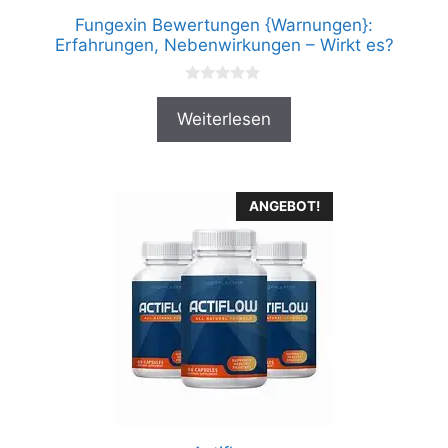
Fungexin Bewertungen {Warnungen}:
Erfahrungen, Nebenwirkungen – Wirkt es?
0
v
Weiterlesen
o
n
5
ANGEBOT!