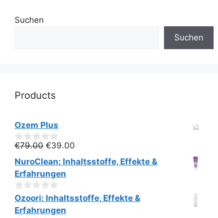
Suchen
Suchen
Products
Ozem Plus
Ursprünglicher
Aktueller
€
79.00
€
39.00
0
v
Preis
Preis
NuroClean: Inhaltsstoffe, Effekte &
o
war:
ist:
n
Erfahrungen
€79.00
€39.00.
5
0
Ozoori: Inhaltsstoffe, Effekte &
v
Erfahrungen
o