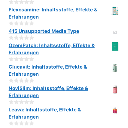
n
5
0
Flexosamine: Inhaltsstoffe, Effekte &
v
Erfahrungen
o
n
5
0
415 Unsupported Media Type
v
o
0
n
OzemPatch: Inhaltsstoffe, Effekte &
v
5
Erfahrungen
o
n
5
0
Glucavit: Inhaltsstoffe, Effekte &
v
Erfahrungen
o
n
5
0
NoviSlim: Inhaltsstoffe, Effekte &
v
Erfahrungen
o
n
5
0
Leava: Inhaltsstoffe, Effekte &
v
Erfahrungen
o
n