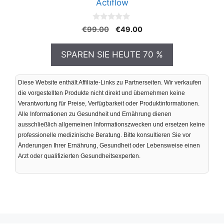
Actiflow
0
Ursprünglicher
Aktueller
€
99.00
€
49.00
v
Preis
Preis
o
n
war:
ist:
SPAREN SIE HEUTE 70 %
5
€99.00
€49.00.
Diese Website enthält Affiliate-Links zu Partnerseiten. Wir verkaufen
die vorgestellten Produkte nicht direkt und übernehmen keine
Verantwortung für Preise, Verfügbarkeit oder Produktinformationen.
Alle Informationen zu Gesundheit und Ernährung dienen
ausschließlich allgemeinen Informationszwecken und ersetzen keine
professionelle medizinische Beratung. Bitte konsultieren Sie vor
Änderungen Ihrer Ernährung, Gesundheit oder Lebensweise einen
Arzt oder qualifizierten Gesundheitsexperten.