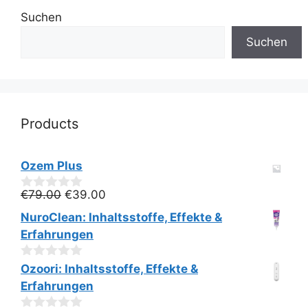
Suchen
Suchen
Products
Ozem Plus
Ursprünglicher
Aktueller
€
79.00
€
39.00
0
v
Preis
Preis
NuroClean: Inhaltsstoffe, Effekte &
o
war:
ist:
n
Erfahrungen
€79.00
€39.00.
5
0
Ozoori: Inhaltsstoffe, Effekte &
v
Erfahrungen
o
n