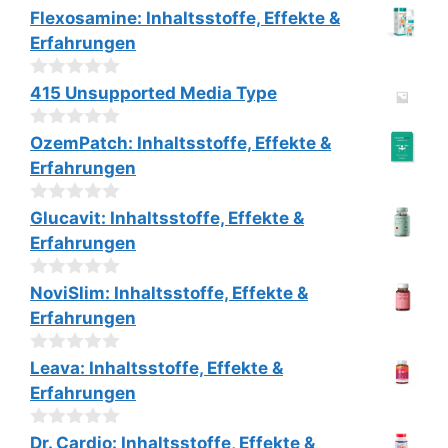
5
0
Flexosamine: Inhaltsstoffe, Effekte &
v
Erfahrungen
o
n
5
0
415 Unsupported Media Type
v
o
0
n
OzemPatch: Inhaltsstoffe, Effekte &
v
5
Erfahrungen
o
n
5
0
Glucavit: Inhaltsstoffe, Effekte &
v
Erfahrungen
o
n
5
0
NoviSlim: Inhaltsstoffe, Effekte &
v
Erfahrungen
o
n
5
0
Leava: Inhaltsstoffe, Effekte &
v
Erfahrungen
o
n
5
0
Dr. Cardio: Inhaltsstoffe, Effekte &