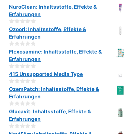
v
Preis
Preis
NuroClean: Inhaltsstoffe, Effekte &
o
war:
ist:
n
Erfahrungen
€79.00
€39.00.
5
0
Ozoori: Inhaltsstoffe, Effekte &
v
Erfahrungen
o
n
5
0
Flexosamine: Inhaltsstoffe, Effekte &
v
Erfahrungen
o
n
5
0
415 Unsupported Media Type
v
o
0
n
OzemPatch: Inhaltsstoffe, Effekte &
v
5
Erfahrungen
o
n
5
0
Glucavit: Inhaltsstoffe, Effekte &
v
Erfahrungen
o
n
5
0