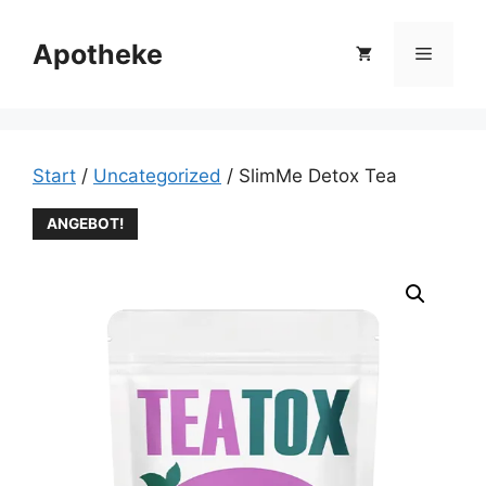
Zum
Inhalt
Apotheke
Menü
springen
Start
/
Uncategorized
/ SlimMe Detox Tea
ANGEBOT!