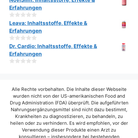
NoviSlim: Inhaltsstoffe, Effekte &
v
Erfahrungen
o
n
5
0
Leava: Inhaltsstoffe, Effekte &
v
Erfahrungen
o
n
5
0
Dr. Cardio: Inhaltsstoffe, Effekte &
v
Erfahrungen
o
n
5
0
v
o
n
Alle Rechte vorbehalten. Die Inhalte dieser Webseite
5
wurden nicht von der US-amerikanischen Food and
Drug Administration (FDA) überprüft. Die aufgeführten
Nahrungsergänzungsmittel sind nicht dazu bestimmt,
Krankheiten zu diagnostizieren, zu behandeln, zu
heilen oder zu verhindern. Es wird empfohlen, vor der
Verwendung dieser Produkte einen Arzt zu
konsultieren – insbesondere bei bestehenden