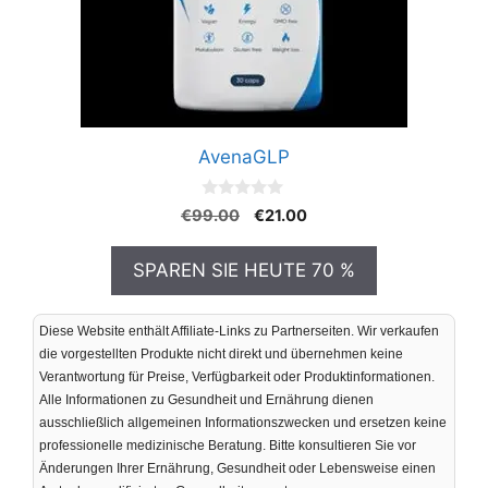
AvenaGLP
0
Ursprünglicher
Aktueller
€
99.00
€
21.00
v
Preis
Preis
o
n
war:
ist:
SPAREN SIE HEUTE 70 %
5
€99.00
€21.00.
Diese Website enthält Affiliate-Links zu Partnerseiten. Wir verkaufen
die vorgestellten Produkte nicht direkt und übernehmen keine
Verantwortung für Preise, Verfügbarkeit oder Produktinformationen.
Alle Informationen zu Gesundheit und Ernährung dienen
ausschließlich allgemeinen Informationszwecken und ersetzen keine
professionelle medizinische Beratung. Bitte konsultieren Sie vor
Änderungen Ihrer Ernährung, Gesundheit oder Lebensweise einen