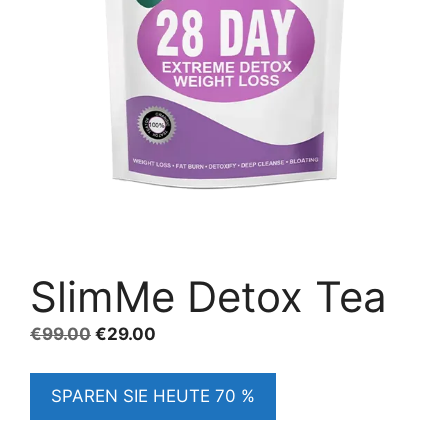
SlimMe Detox Tea
Ursprünglicher
Aktueller
€
99.00
€
29.00
Preis
Preis
war:
ist:
SPAREN SIE HEUTE 70 %
€99.00
€29.00.