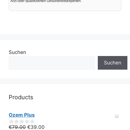
Arzt oder qualifizierten Gesundheitsexperten.
Suchen
Suchen
Products
Ozem Plus
Ursprünglicher
Aktueller
€
79.00
€
39.00
0