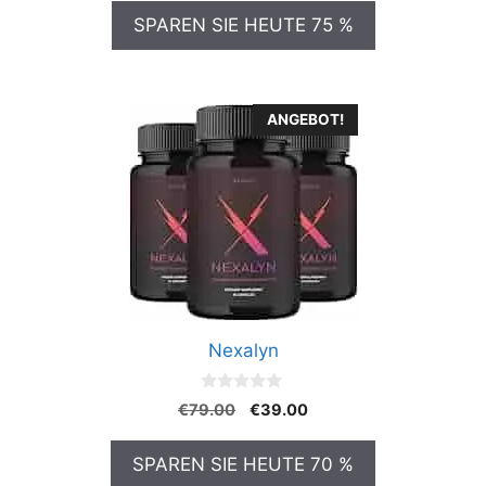
n
war:
ist:
SPAREN SIE HEUTE 75 %
5
€99.00
€21.00.
ANGEBOT!
Nexalyn
0
Ursprünglicher
Aktueller
€
79.00
€
39.00
v
Preis
Preis
o
n
war:
ist:
SPAREN SIE HEUTE 70 %
5
€79.00
€39.00.