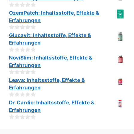
v
o
0
n
OzemPatch: Inhaltsstoffe, Effekte &
v
5
Erfahrungen
o
n
5
0
Glucavit: Inhaltsstoffe, Effekte &
v
Erfahrungen
o
n
5
0
NoviSlim: Inhaltsstoffe, Effekte &
v
Erfahrungen
o
n
5
0
Leava: Inhaltsstoffe, Effekte &
v
Erfahrungen
o
n
5
0
Dr. Cardio: Inhaltsstoffe, Effekte &
v
Erfahrungen
o
n
5
0
v