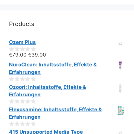
Products
Ozem Plus
Ursprünglicher
Aktueller
€
79.00
€
39.00
0
v
Preis
Preis
NuroClean: Inhaltsstoffe, Effekte &
o
war:
ist:
n
Erfahrungen
€79.00
€39.00.
5
0
Ozoori: Inhaltsstoffe, Effekte &
v
Erfahrungen
o
n
5
0
Flexosamine: Inhaltsstoffe, Effekte &
v
Erfahrungen
o
n
5
0
415 Unsupported Media Type