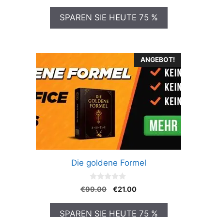
Preis
Preis
o
n
war:
ist:
SPAREN SIE HEUTE 75 %
5
€99.00
€21.00.
ANGEBOT!
Die goldene Formel
0
Ursprünglicher
Aktueller
€
99.00
€
21.00
v
Preis
Preis
o
n
war:
ist:
SPAREN SIE HEUTE 75 %
5