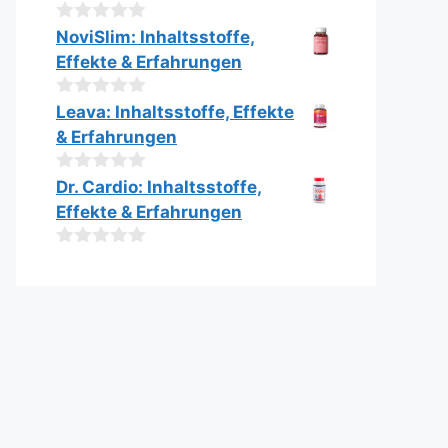
n
5
0
NoviSlim: Inhaltsstoffe,
v
Effekte & Erfahrungen
o
n
5
0
Leava: Inhaltsstoffe, Effekte
v
& Erfahrungen
o
n
5
0
Dr. Cardio: Inhaltsstoffe,
v
Effekte & Erfahrungen
o
n
5
0
v
o
n
5