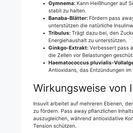
Gymnema:
Kann Heißhunger auf Sü
stabil zu halten.
Banaba-Blätter:
Fördern pass away
unterstützen die natürliche Insulinw
Tribulus:
Trägt dazu bei, den Zuck
Energiehaushalt zu unterstützen.
Ginkgo-Extrakt:
Verbessert pass a
die Zellen vor Belastungen geschü
Haematococcus pluvialis-Vollalg
Antioxidans, das Entzündungen im 
Wirkungsweise von I
Insuvit arbeitet auf mehreren Ebenen, den
zu fördern. Pass away pflanzlichen Inhal
auszugleichen, während antioxidative Ko
Tension schützen.