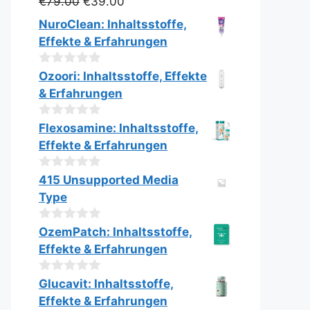
Ursprünglicher
Aktueller
€
79.00
€
39.00
0
v
Preis
Preis
NuroClean: Inhaltsstoffe,
o
war:
ist:
n
Effekte & Erfahrungen
€79.00
€39.00.
5
0
Ozoori: Inhaltsstoffe, Effekte
v
& Erfahrungen
o
n
5
0
Flexosamine: Inhaltsstoffe,
v
Effekte & Erfahrungen
o
n
5
0
415 Unsupported Media
v
Type
o
n
5
0
OzemPatch: Inhaltsstoffe,
v
Effekte & Erfahrungen
o
n
5
0
Glucavit: Inhaltsstoffe,
v
Effekte & Erfahrungen
o