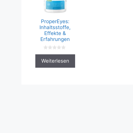
ProperEyes:
Inhaltsstoffe,
Effekte &
Erfahrungen
0
v
Weiterlesen
o
n
5