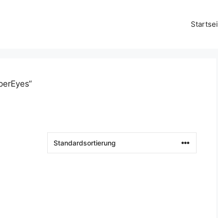
Startsei
perEyes“