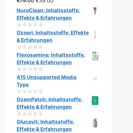
Ursprünglicher
Aktueller
€
79.00
€
39.00
0
v
Preis
Preis
NuroClean: Inhaltsstoffe,
o
war:
ist:
n
Effekte & Erfahrungen
€79.00
€39.00.
5
0
Ozoori: Inhaltsstoffe, Effekte
v
& Erfahrungen
o
n
5
0
Flexosamine: Inhaltsstoffe,
v
Effekte & Erfahrungen
o
n
5
0
415 Unsupported Media
v
Type
o
n
5
0
OzemPatch: Inhaltsstoffe,
v
Effekte & Erfahrungen
o
n
5
0
Glucavit: Inhaltsstoffe,
v
Effekte & Erfahrungen
o