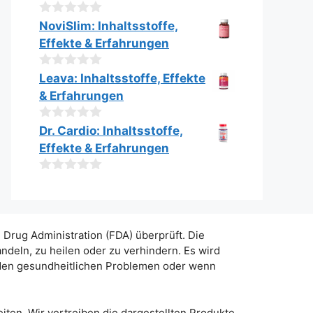
n
5
0
NoviSlim: Inhaltsstoffe,
v
Effekte & Erfahrungen
o
n
5
0
Leava: Inhaltsstoffe, Effekte
v
& Erfahrungen
o
n
5
0
Dr. Cardio: Inhaltsstoffe,
v
Effekte & Erfahrungen
o
n
5
0
v
o
n
5
Drug Administration (FDA) überprüft. Die
deln, zu heilen oder zu verhindern. Es wird
nden gesundheitlichen Problemen oder wenn
iten. Wir vertreiben die dargestellten Produkte